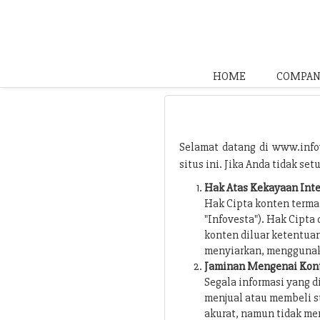
HOME
COMPAN
Selamat datang di www.infov
situs ini. Jika Anda tidak s
Hak Atas Kekayaan Inte
Hak Cipta konten terma
"Infovesta"). Hak Cipta
konten diluar ketentua
menyiarkan, menggunaka
Jaminan Mengenai Kon
Segala informasi yang d
menjual atau membeli su
akurat, namun tidak me