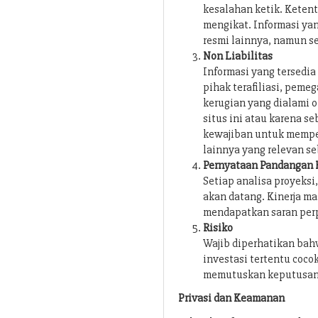
kesalahan ketik. Ketent
mengikat. Informasi yan
resmi lainnya, namun s
Non Liabilitas
Informasi yang tersedia
pihak terafiliasi, pem
kerugian yang dialami 
situs ini atau karena 
kewajiban untuk memper
lainnya yang relevan s
Pernyataan Pandangan 
Setiap analisa proyeks
akan datang. Kinerja ma
mendapatkan saran perp
Risiko
Wajib diperhatikan bahw
investasi tertentu coc
memutuskan keputusan i
Privasi dan Keamanan