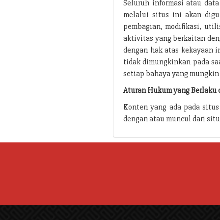
Seluruh informasi atau data
melalui situs ini akan digu
pembagian, modifikasi, uti
aktivitas yang berkaitan de
dengan hak atas kekayaan in
tidak dimungkinkan pada saa
setiap bahaya yang mungkin 
Aturan Hukum yang Berlaku d
Konten yang ada pada situs
dengan atau muncul dari sit