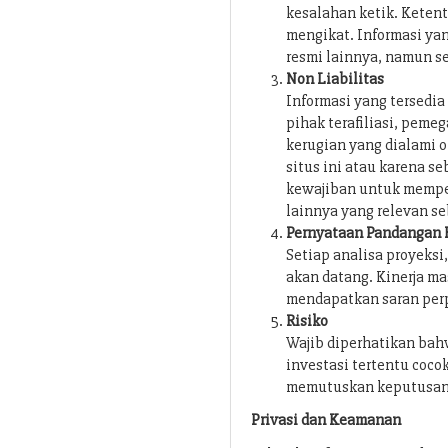
kesalahan ketik. Ketent
mengikat. Informasi yan
resmi lainnya, namun s
Non Liabilitas
Informasi yang tersedia
pihak terafiliasi, pem
kerugian yang dialami 
situs ini atau karena 
kewajiban untuk memper
lainnya yang relevan s
Pernyataan Pandangan 
Setiap analisa proyeks
akan datang. Kinerja ma
mendapatkan saran perp
Risiko
Wajib diperhatikan bahw
investasi tertentu coc
memutuskan keputusan i
Privasi dan Keamanan