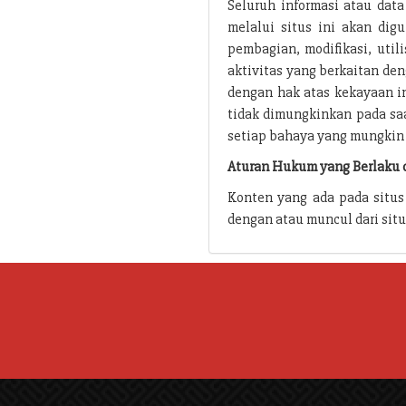
Seluruh informasi atau data
melalui situs ini akan digu
pembagian, modifikasi, uti
aktivitas yang berkaitan de
dengan hak atas kekayaan in
tidak dimungkinkan pada saa
setiap bahaya yang mungkin 
Aturan Hukum yang Berlaku d
Konten yang ada pada situs
dengan atau muncul dari sit