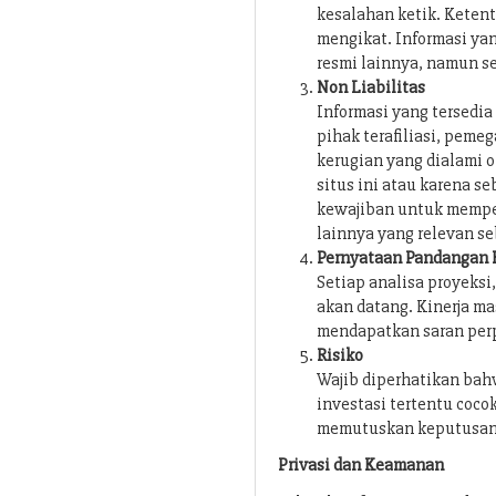
kesalahan ketik. Ketent
mengikat. Informasi yan
resmi lainnya, namun s
Non Liabilitas
Informasi yang tersedia
pihak terafiliasi, pem
kerugian yang dialami 
situs ini atau karena 
kewajiban untuk memper
lainnya yang relevan s
Pernyataan Pandangan 
Setiap analisa proyeks
akan datang. Kinerja ma
mendapatkan saran perp
Risiko
Wajib diperhatikan bahw
investasi tertentu coc
memutuskan keputusan i
Privasi dan Keamanan