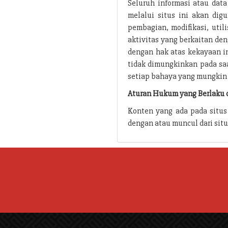
Seluruh informasi atau data
melalui situs ini akan digu
pembagian, modifikasi, uti
aktivitas yang berkaitan de
dengan hak atas kekayaan in
tidak dimungkinkan pada saa
setiap bahaya yang mungkin 
Aturan Hukum yang Berlaku d
Konten yang ada pada situs
dengan atau muncul dari sit