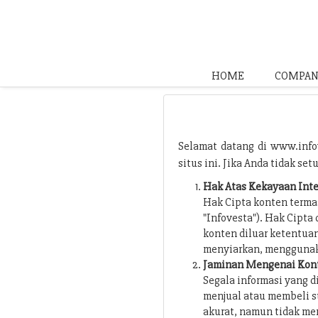
HOME
COMPAN
Selamat datang di www.infov
situs ini. Jika Anda tidak s
Hak Atas Kekayaan Inte
Hak Cipta konten terma
"Infovesta"). Hak Cipta
konten diluar ketentua
menyiarkan, menggunaka
Jaminan Mengenai Kon
Segala informasi yang d
menjual atau membeli su
akurat, namun tidak me