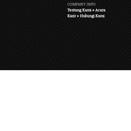
COMPANY INFO
Tentang Kami
●
Acara
Karir
●
Hubungi Kami