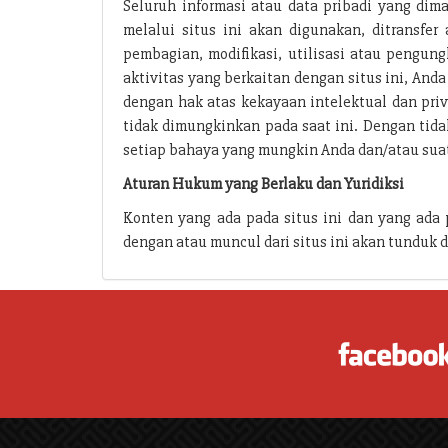
Seluruh informasi atau data pribadi yang dim
melalui situs ini akan digunakan, ditransfer
pembagian, modifikasi, utilisasi atau pengu
aktivitas yang berkaitan dengan situs ini, An
dengan hak atas kekayaan intelektual dan pri
tidak dimungkinkan pada saat ini. Dengan tida
setiap bahaya yang mungkin Anda dan/atau sua
Aturan Hukum yang Berlaku dan Yuridiksi
Konten yang ada pada situs ini dan yang ada
dengan atau muncul dari situs ini akan tunduk 