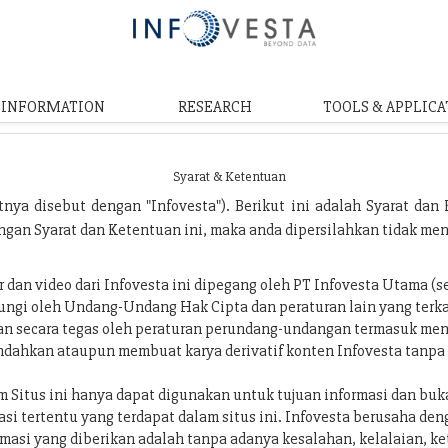
& INFORMATION
RESEARCH
TOOLS & APPLICA
Syarat & Ketentuan
tnya disebut dengan "Infovesta"). Berikut ini adalah Syarat da
 dengan Syarat dan Ketentuan ini, maka anda dipersilahkan tidak m
r dan video dari Infovesta ini dipegang oleh PT Infovesta Utama 
lindungi oleh Undang-Undang Hak Cipta dan peraturan lain yang ter
kan secara tegas oleh peraturan perundang-undangan termasuk m
hkan ataupun membuat karya derivatif konten Infovesta tanpa iz
m Situs ini hanya dapat digunakan untuk tujuan informasi dan buk
si tertentu yang terdapat dalam situs ini. Infovesta berusaha de
asi yang diberikan adalah tanpa adanya kesalahan, kelalaian, ke