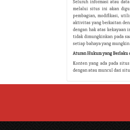
Seluruh informasi atau data
melalui situs ini akan digu
pembagian, modifikasi, uti
aktivitas yang berkaitan de
dengan hak atas kekayaan in
tidak dimungkinkan pada saa
setiap bahaya yang mungkin 
Aturan Hukum yang Berlaku d
Konten yang ada pada situs
dengan atau muncul dari sit