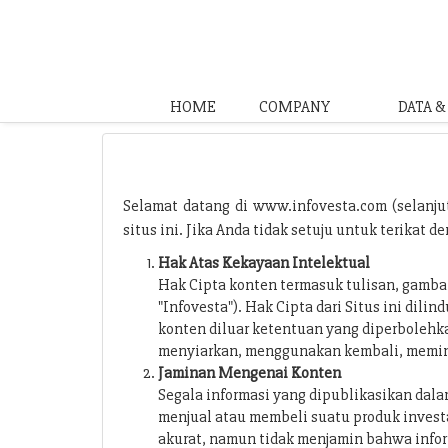
HOME
COMPANY
DATA 
Selamat datang di www.infovesta.com (selanju
situs ini. Jika Anda tidak setuju untuk terikat
Hak Atas Kekayaan Intelektual
Hak Cipta konten termasuk tulisan, gamba
"Infovesta"). Hak Cipta dari Situs ini di
konten diluar ketentuan yang diperboleh
menyiarkan, menggunakan kembali, meminda
Jaminan Mengenai Konten
Segala informasi yang dipublikasikan dala
menjual atau membeli suatu produk investa
akurat, namun tidak menjamin bahwa inform