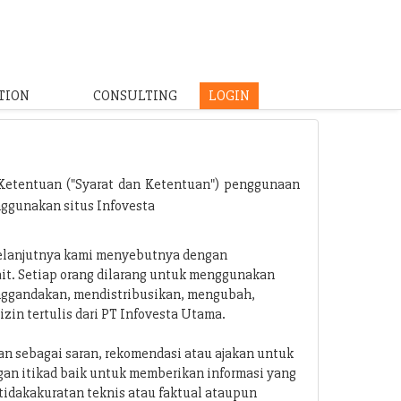
TION
CONSULTING
LOGIN
n Ketentuan ("Syarat dan Ketentuan") penggunaan
enggunakan situs Infovesta
(selanjutnya kami menyebutnya dengan
kait. Setiap orang dilarang untuk menggunakan
enggandakan, mendistribusikan, mengubah,
in tertulis dari PT Infovesta Utama.
an sebagai saran, rekomendasi atau ajakan untuk
ngan itikad baik untuk memberikan informasi yang
tidakakuratan teknis atau faktual ataupun