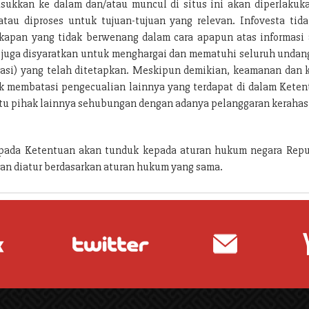
asukkan ke dalam dan/atau muncul di situs ini akan diperlakuka
 atau diproses untuk tujuan-tujuan yang relevan. Infovesta tid
ngkapan yang tidak berwenang dalam cara apapun atas informasi
da juga disyaratkan untuk menghargai dan mematuhi seluruh undan
vasi) yang telah ditetapkan. Meskipun demikian, keamanan dan k
k membatasi pengecualian lainnya yang terdapat di dalam Ketent
tu pihak lainnya sehubungan dengan adanya pelanggaran kerahasi
 pada Ketentuan akan tunduk kepada aturan hukum negara Republ
dan diatur berdasarkan aturan hukum yang sama.