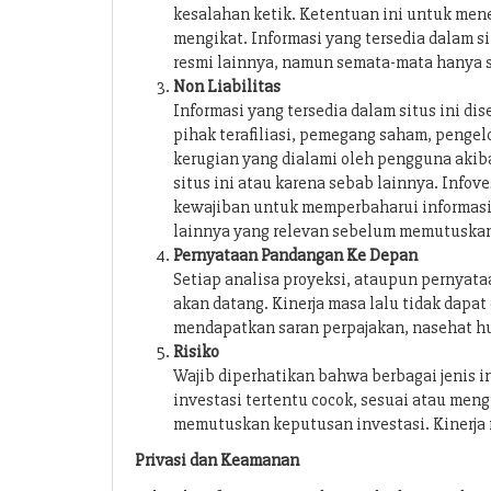
kesalahan ketik. Ketentuan ini untuk mene
mengikat. Informasi yang tersedia dalam s
resmi lainnya, namun semata-mata hanya 
Non Liabilitas
Informasi yang tersedia dalam situs ini d
pihak terafiliasi, pemegang saham, penge
kerugian yang dialami oleh pengguna akib
situs ini atau karena sebab lainnya. Info
kewajiban untuk memperbaharui informasi 
lainnya yang relevan sebelum memutuskan
Pernyataan Pandangan Ke Depan
Setiap analisa proyeksi, ataupun pernyata
akan datang. Kinerja masa lalu tidak dapa
mendapatkan saran perpajakan, nasehat hu
Risiko
Wajib diperhatikan bahwa berbagai jenis i
investasi tertentu cocok, sesuai atau men
memutuskan keputusan investasi. Kinerja 
Privasi dan Keamanan