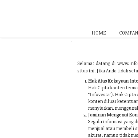
HOME
COMPAN
Selamat datang di www.infov
situs ini. Jika Anda tidak s
Hak Atas Kekayaan Inte
Hak Cipta konten terma
"Infovesta"). Hak Cipta
konten diluar ketentua
menyiarkan, menggunaka
Jaminan Mengenai Kon
Segala informasi yang d
menjual atau membeli su
akurat, namun tidak me