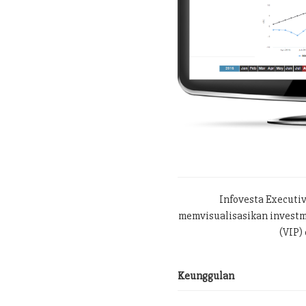
Infovesta Executi
memvisualisasikan investme
(VIP) 
Keunggulan