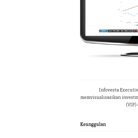
Infovesta Executi
memvisualisasikan investme
(VIP) 
Keunggulan