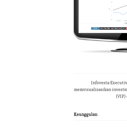
Infovesta Executi
memvisualisasikan investme
(VIP) 
Keunggulan