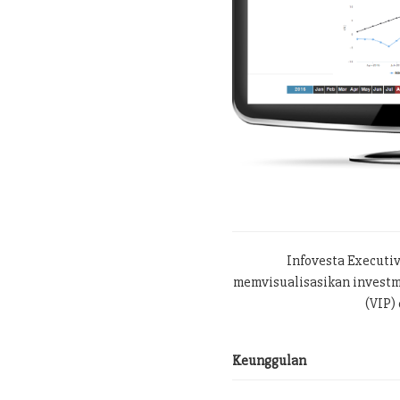
Infovesta Executi
memvisualisasikan investme
(VIP) 
Keunggulan