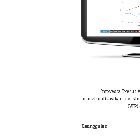
Infovesta Executi
memvisualisasikan investme
(VIP) 
Keunggulan