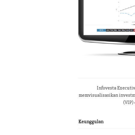
Infovesta Executi
memvisualisasikan investme
(VIP) 
Keunggulan