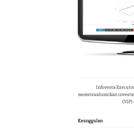
Infovesta Executi
memvisualisasikan investme
(VIP) 
Keunggulan