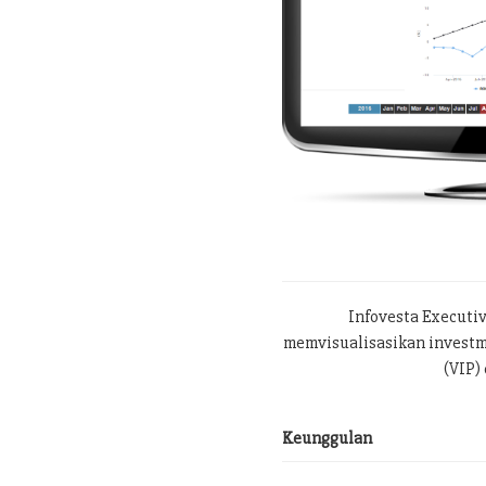
Infovesta Executi
memvisualisasikan investme
(VIP) 
Keunggulan