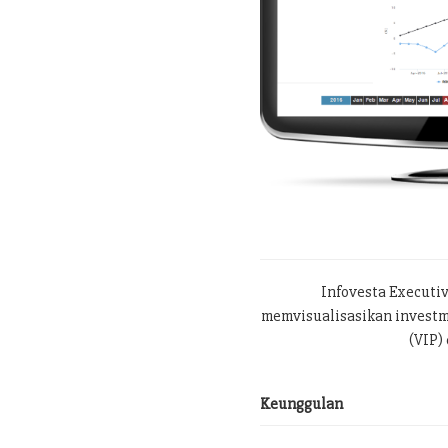
Infovesta Executi
memvisualisasikan investme
(VIP) 
Keunggulan