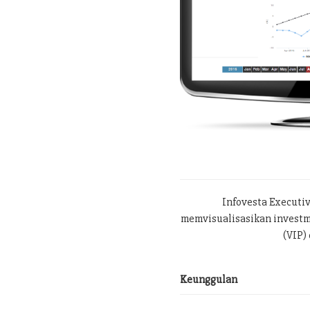
Infovesta Executi
memvisualisasikan investme
(VIP) 
Keunggulan