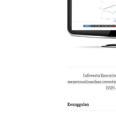
Infovesta Executi
memvisualisasikan investme
(VIP) 
Keunggulan