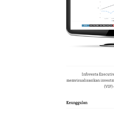
Infovesta Executi
memvisualisasikan investme
(VIP) 
Keunggulan