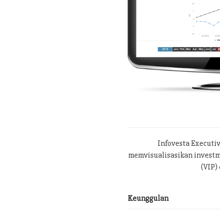
Infovesta Executi
memvisualisasikan investme
(VIP) 
Keunggulan