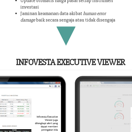
Update otomatis harga pasar setiap instrumen
investasi
Jaminan keamanan data akibat
human error
damage
baik secara sengaja atau tidak disengaja
INFOVESTA EXECUTIVE VIEWER