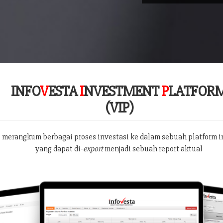
INFO
V
ESTA
I
NVESTMENT
P
LATFOR
(VIP)
 merangkum berbagai proses investasi ke dalam sebuah platform i
yang dapat di-
export
menjadi sebuah report aktual