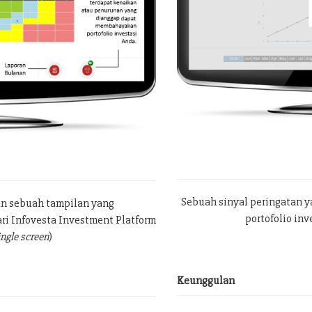
Sebuah sinyal peringatan 
an sebuah tampilan yang
portofolio in
ri Infovesta Investment Platform
ingle screen
)
Keunggulan