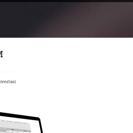
M
nvestasi