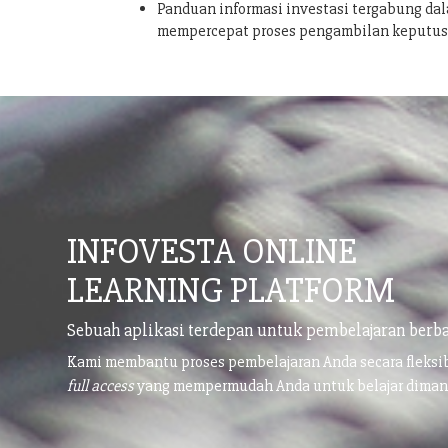
Panduan informasi investasi tergabung dal
mempercepat proses pengambilan keputu
INFOVESTA ONLINE
LEARNING PLATFORM
Sebuah aplikasi terdepan untuk pembelajaran berba
Kami membantu proses pembelajaran Anda secara fleks
full access
yang mempermudah Anda untuk belajar dima