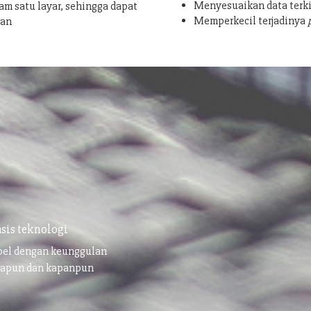
Menyesuaikan data terki
am satu layar, sehingga dapat
Memperkecil terjadinya
san
sis teknologi
ibel dengan keunggulan
napun dan kapanpun