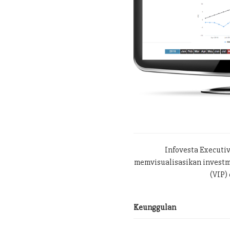
Infovesta Executi
memvisualisasikan investme
(VIP) 
Keunggulan