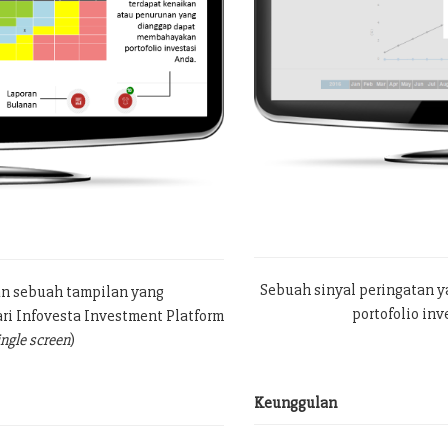
Sebuah sinyal peringatan 
an sebuah tampilan yang
portofolio in
ri Infovesta Investment Platform
ingle screen
)
Keunggulan