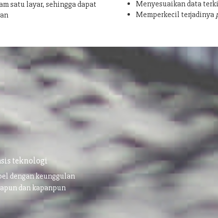
Menyesuaikan data terki
am satu layar, sehingga dapat
Memperkecil terjadinya
san
sis teknologi
ibel dengan keunggulan
napun dan kapanpun