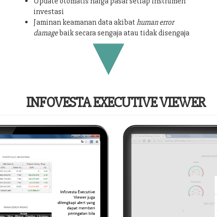
Update otomatis harga pasar setiap instrumen
investasi
Jaminan keamanan data akibat
human error
damage
baik secara sengaja atau tidak disengaja
INFOVESTA EXECUTIVE VIEWER