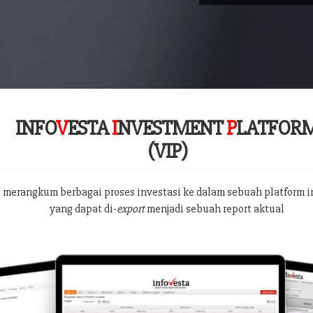
INFO
V
ESTA
I
NVESTMENT
P
LATFOR
(VIP)
 merangkum berbagai proses investasi ke dalam sebuah platform i
yang dapat di-
export
menjadi sebuah report aktual