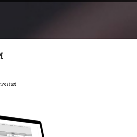
M
nvestasi