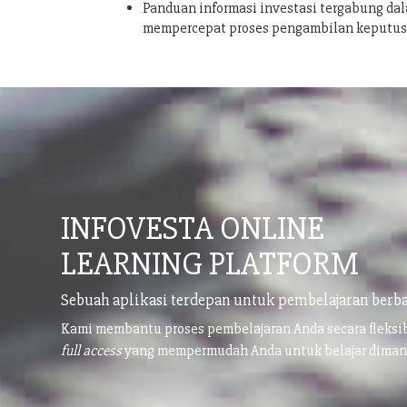
Panduan informasi investasi tergabung dal
mempercepat proses pengambilan keputu
INFOVESTA ONLINE
LEARNING PLATFORM
Sebuah aplikasi terdepan untuk pembelajaran berba
Kami membantu proses pembelajaran Anda secara fleks
full access
yang mempermudah Anda untuk belajar dima