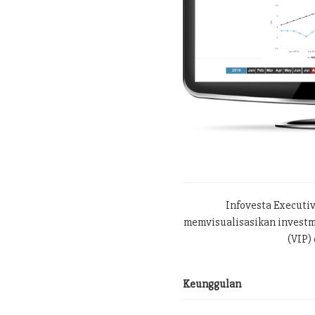
Infovesta Executi
memvisualisasikan investme
(VIP) 
Keunggulan