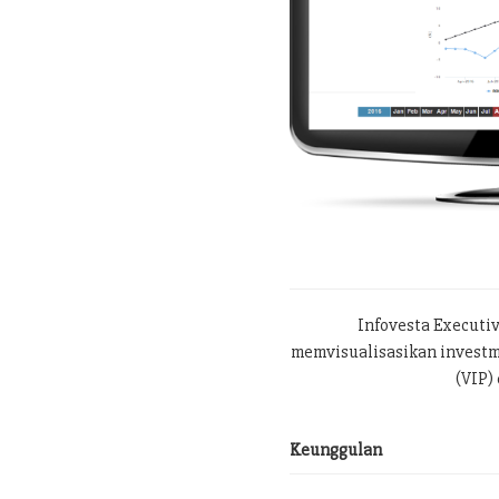
Infovesta Executi
memvisualisasikan investme
(VIP) 
Keunggulan