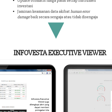
Update otomatis harga pasar setiap instrumen
investasi
Jaminan keamanan data akibat
human error
damage
baik secara sengaja atau tidak disengaja
INFOVESTA EXECUTIVE VIEWER