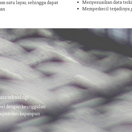
Menyesuaikan data terki
am satu layar, sehingga dapat
Memperkecil terjadinya
san
sis teknologi
ibel dengan keunggulan
napun dan kapanpun