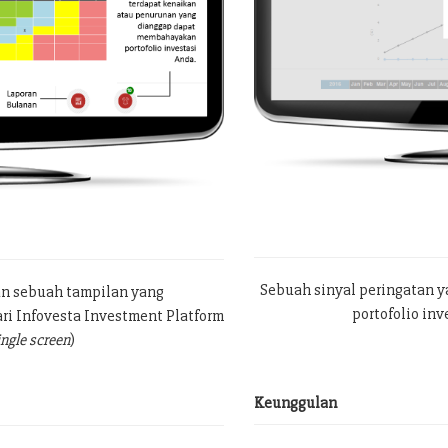
Sebuah sinyal peringatan 
an sebuah tampilan yang
portofolio in
ri Infovesta Investment Platform
ingle screen
)
Keunggulan