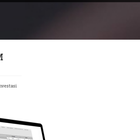
M
nvestasi