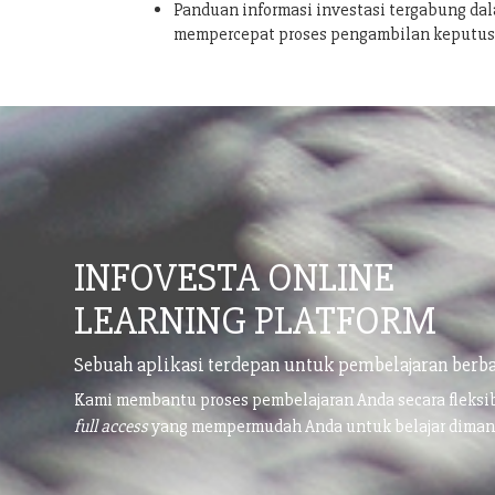
Panduan informasi investasi tergabung dal
mempercepat proses pengambilan keputu
INFOVESTA ONLINE
LEARNING PLATFORM
Sebuah aplikasi terdepan untuk pembelajaran berba
Kami membantu proses pembelajaran Anda secara fleks
full access
yang mempermudah Anda untuk belajar dima