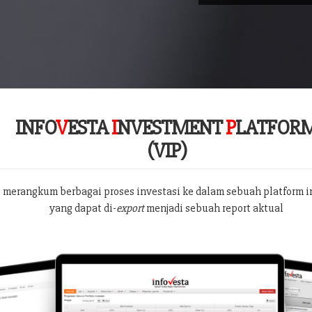
INFO
V
ESTA
I
NVESTMENT
P
LATFOR
(VIP)
 merangkum berbagai proses investasi ke dalam sebuah platform i
yang dapat di-
export
menjadi sebuah report aktual