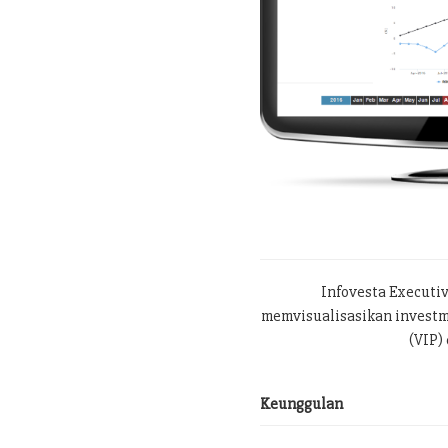
Infovesta Executi
memvisualisasikan investme
(VIP) 
Keunggulan