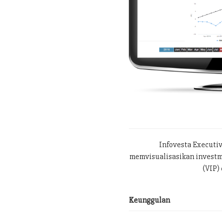
Infovesta Executi
memvisualisasikan investme
(VIP) 
Keunggulan