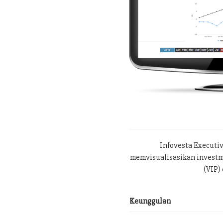
Infovesta Executi
memvisualisasikan investme
(VIP) 
Keunggulan