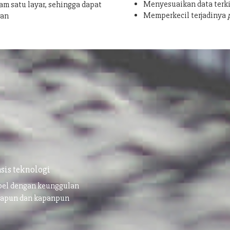
Menyesuaikan data terki
am satu layar, sehingga dapat
Memperkecil terjadinya
san
sis teknologi
ibel dengan keunggulan
napun dan kapanpun