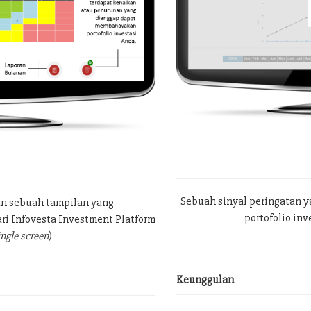
Sebuah sinyal peringatan 
an sebuah tampilan yang
portofolio in
ri Infovesta Investment Platform
ingle screen
)
Keunggulan