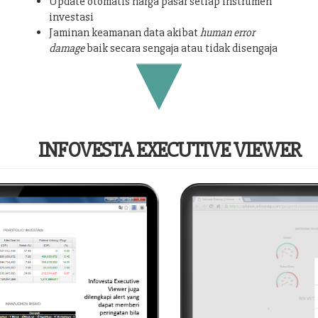
Update otomatis harga pasar setiap instrumen
investasi
Jaminan keamanan data akibat
human error
damage
baik secara sengaja atau tidak disengaja
INFOVESTA EXECUTIVE VIEWER