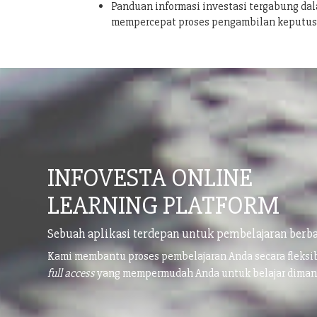
Panduan informasi investasi tergabung dal
mempercepat proses pengambilan keputu
INFOVESTA ONLINE
LEARNING PLATFORM
Sebuah aplikasi terdepan untuk pembelajaran berba
Kami membantu proses pembelajaran Anda secara fleks
full access
yang mempermudah Anda untuk belajar dima