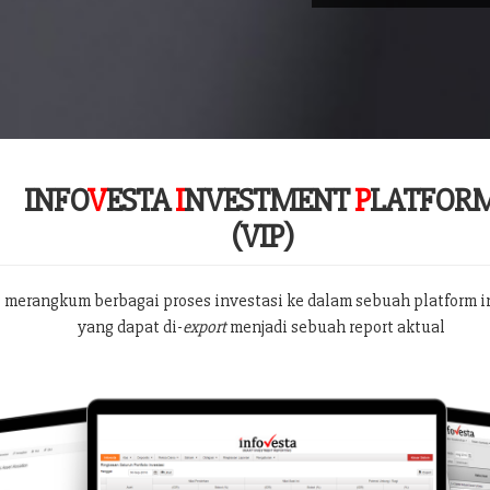
INFO
V
ESTA
I
NVESTMENT
P
LATFOR
(VIP)
 merangkum berbagai proses investasi ke dalam sebuah platform i
yang dapat di-
export
menjadi sebuah report aktual