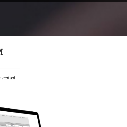
M
nvestasi