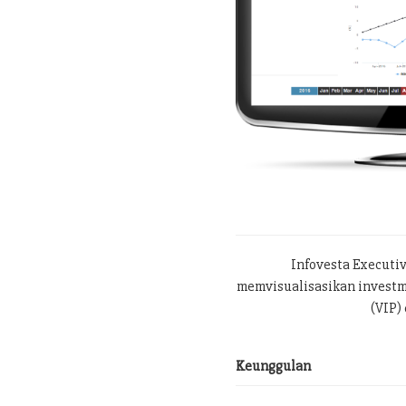
Infovesta Executi
memvisualisasikan investme
(VIP) 
Keunggulan