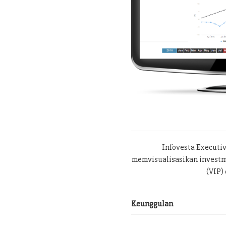
Infovesta Executi
memvisualisasikan investme
(VIP) 
Keunggulan