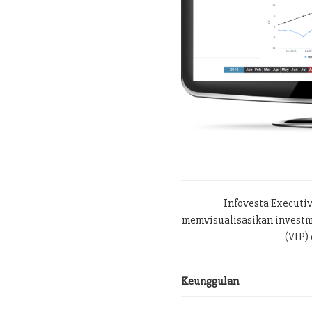
Infovesta Executi
memvisualisasikan investme
(VIP) 
Keunggulan