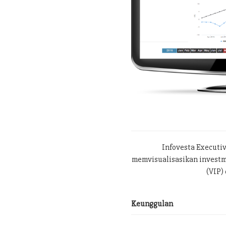
Infovesta Executi
memvisualisasikan investme
(VIP) 
Keunggulan