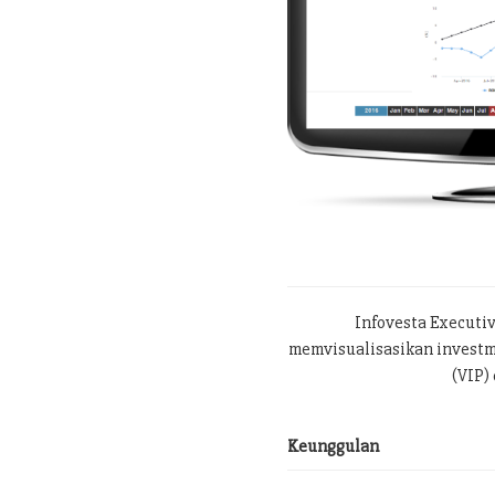
Infovesta Executi
memvisualisasikan investme
(VIP) 
Keunggulan