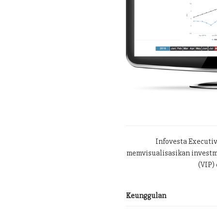
Infovesta Executi
memvisualisasikan investme
(VIP) 
Keunggulan