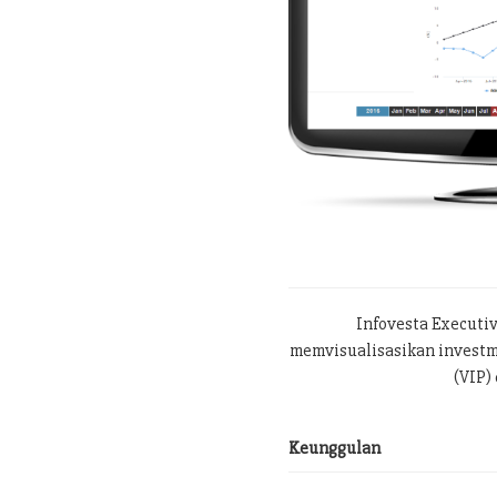
Infovesta Executi
memvisualisasikan investme
(VIP) 
Keunggulan