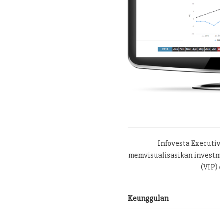
Infovesta Executi
memvisualisasikan investme
(VIP) 
Keunggulan