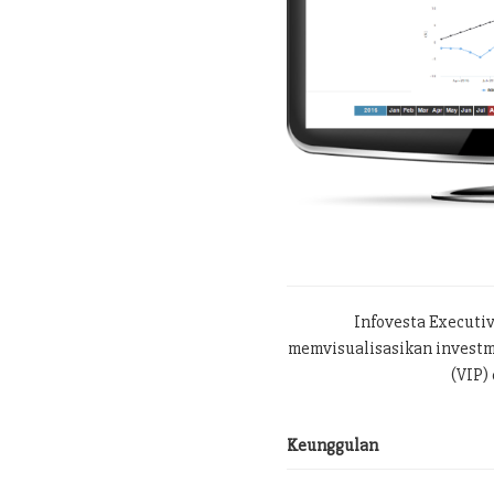
Infovesta Executi
memvisualisasikan investme
(VIP) 
Keunggulan