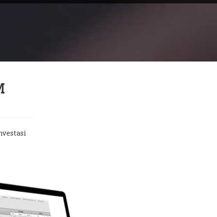
M
nvestasi