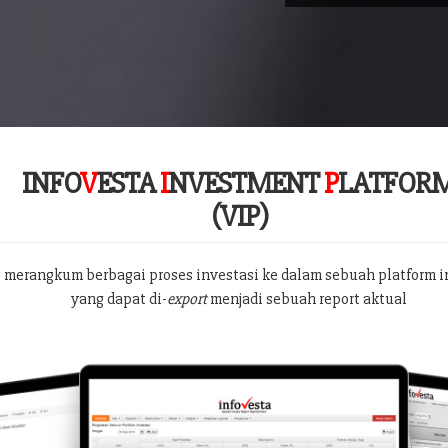
INFO
V
ESTA
I
NVESTMENT
P
LATFOR
(VIP)
 merangkum berbagai proses investasi ke dalam sebuah platform i
yang dapat di-
export
menjadi sebuah report aktual