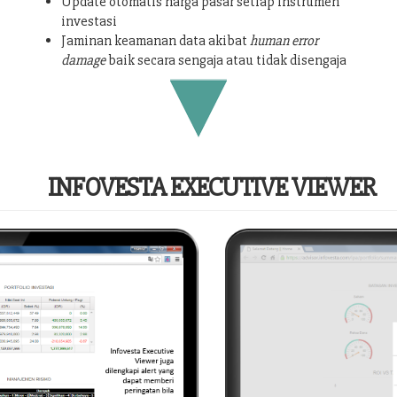
Update otomatis harga pasar setiap instrumen
investasi
Jaminan keamanan data akibat
human error
damage
baik secara sengaja atau tidak disengaja
INFOVESTA EXECUTIVE VIEWER