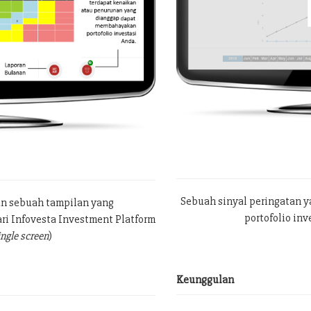
Sebuah sinyal peringatan 
an sebuah tampilan yang
portofolio in
ri Infovesta Investment Platform
ingle screen
)
Keunggulan