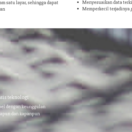
Menyesuaikan data terki
am satu layar, sehingga dapat
Memperkecil terjadinya
san
sis teknologi
ibel dengan keunggulan
napun dan kapanpun