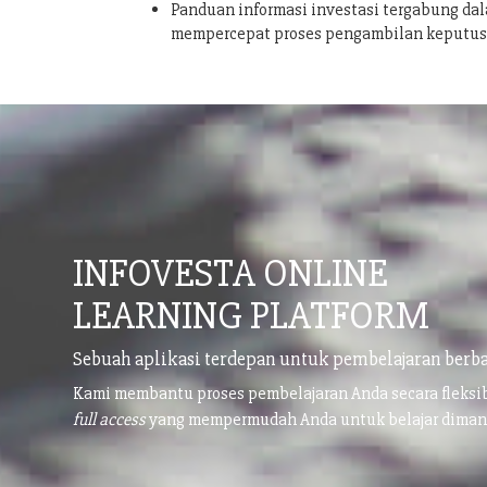
Panduan informasi investasi tergabung dal
mempercepat proses pengambilan keputu
INFOVESTA ONLINE
LEARNING PLATFORM
Sebuah aplikasi terdepan untuk pembelajaran berba
Kami membantu proses pembelajaran Anda secara fleks
full access
yang mempermudah Anda untuk belajar dima