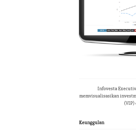
Infovesta Executi
memvisualisasikan investme
(VIP) 
Keunggulan