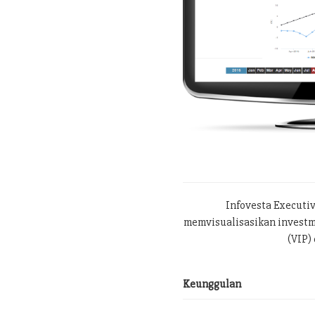
Infovesta Executi
memvisualisasikan investme
(VIP) 
Keunggulan