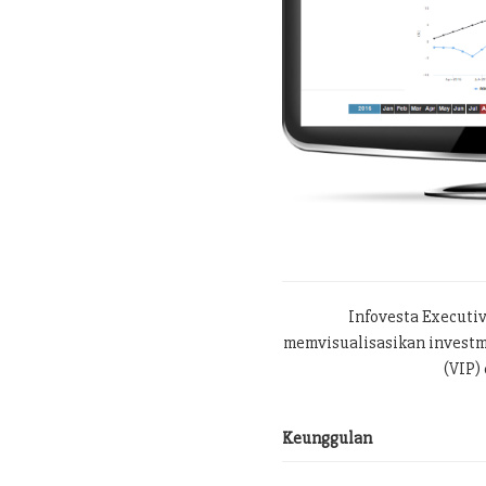
Infovesta Executi
memvisualisasikan investme
(VIP) 
Keunggulan