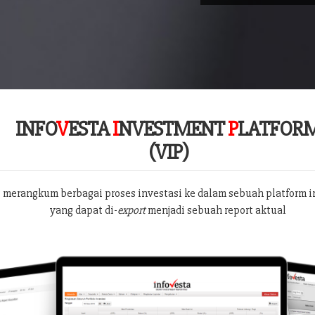
INFO
V
ESTA
I
NVESTMENT
P
LATFOR
(VIP)
 merangkum berbagai proses investasi ke dalam sebuah platform i
yang dapat di-
export
menjadi sebuah report aktual