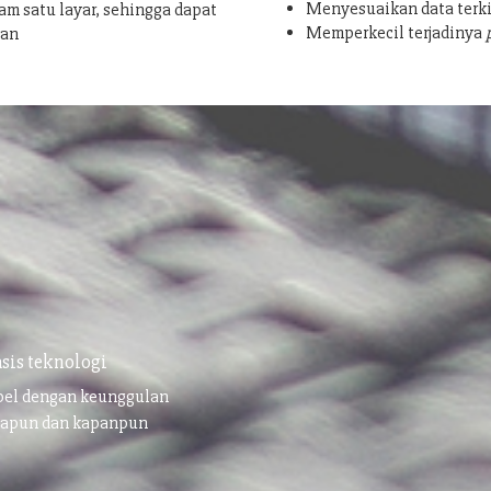
Menyesuaikan data terki
am satu layar, sehingga dapat
Memperkecil terjadinya
san
sis teknologi
ibel dengan keunggulan
napun dan kapanpun