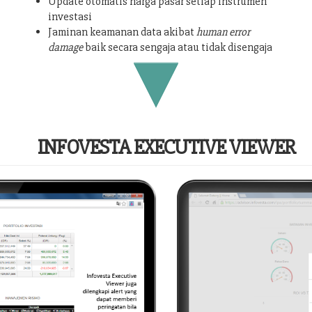
Update otomatis harga pasar setiap instrumen
investasi
Jaminan keamanan data akibat
human error
damage
baik secara sengaja atau tidak disengaja
INFOVESTA EXECUTIVE VIEWER