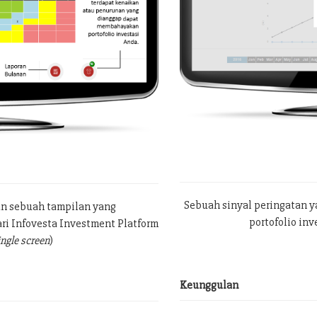
Sebuah sinyal peringatan 
an sebuah tampilan yang
portofolio in
ri Infovesta Investment Platform
ingle screen
)
Keunggulan