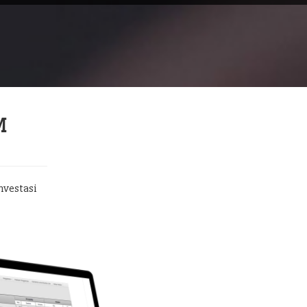
M
nvestasi