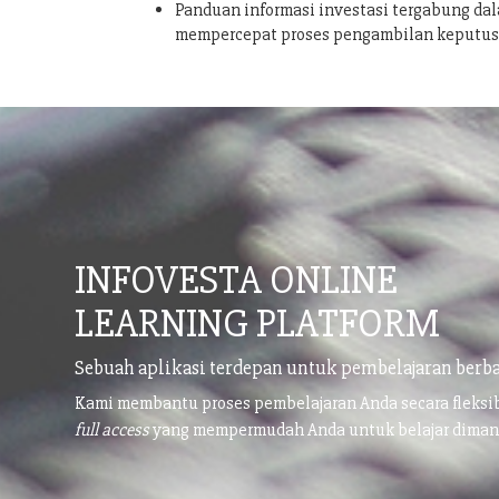
Panduan informasi investasi tergabung dal
mempercepat proses pengambilan keputu
INFOVESTA ONLINE
LEARNING PLATFORM
Sebuah aplikasi terdepan untuk pembelajaran berba
Kami membantu proses pembelajaran Anda secara fleks
full access
yang mempermudah Anda untuk belajar dima