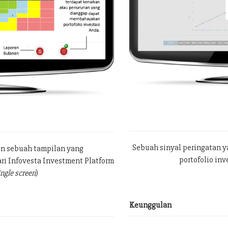
Sebuah sinyal peringatan 
an sebuah tampilan yang
portofolio in
ri Infovesta Investment Platform
ingle screen
)
Keunggulan