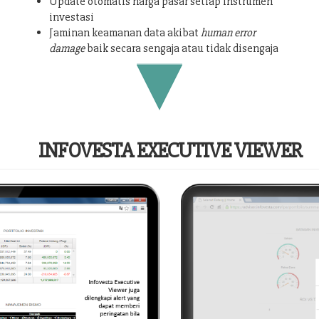
Update otomatis harga pasar setiap instrumen
investasi
Jaminan keamanan data akibat
human error
damage
baik secara sengaja atau tidak disengaja
INFOVESTA EXECUTIVE VIEWER