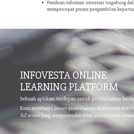
Panduan informasi investasi tergabung dal
mempercepat proses pengambilan keputu
INFOVESTA ONLINE
LEARNING PLATFORM
Sebuah aplikasi terdepan untuk pembelajaran berba
Kami membantu proses pembelajaran Anda secara fleks
full access
yang mempermudah Anda untuk belajar dima