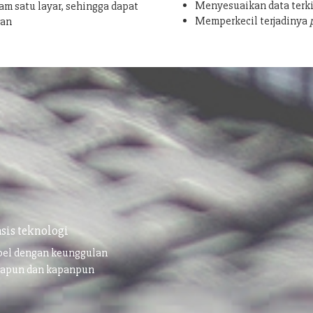
Menyesuaikan data terki
am satu layar, sehingga dapat
Memperkecil terjadinya
san
sis teknologi
ibel dengan keunggulan
napun dan kapanpun