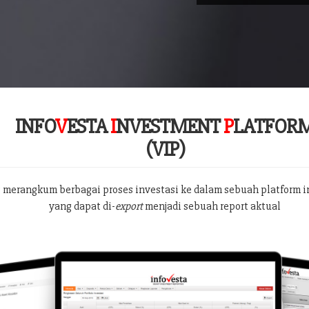
INFO
V
ESTA
I
NVESTMENT
P
LATFOR
(VIP)
 merangkum berbagai proses investasi ke dalam sebuah platform i
yang dapat di-
export
menjadi sebuah report aktual