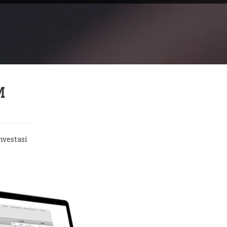
M
nvestasi