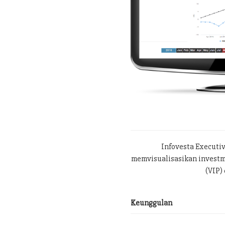
Infovesta Executi
memvisualisasikan investme
(VIP) 
Keunggulan