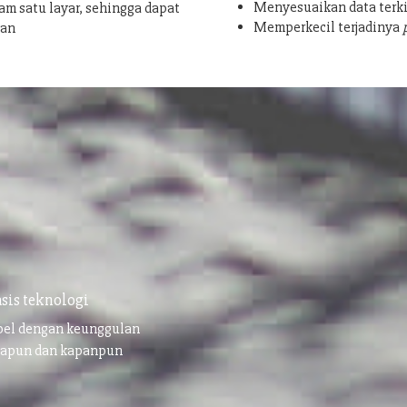
Menyesuaikan data terki
am satu layar, sehingga dapat
Memperkecil terjadinya
san
sis teknologi
ibel dengan keunggulan
napun dan kapanpun