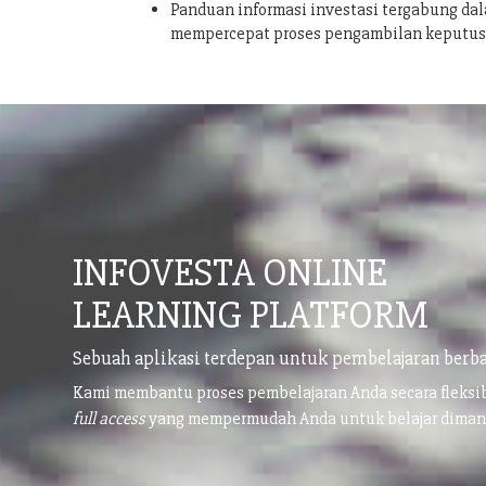
Panduan informasi investasi tergabung dal
mempercepat proses pengambilan keputu
INFOVESTA ONLINE
LEARNING PLATFORM
Sebuah aplikasi terdepan untuk pembelajaran berba
Kami membantu proses pembelajaran Anda secara fleks
full access
yang mempermudah Anda untuk belajar dima