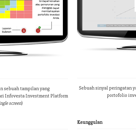
Sebuah sinyal peringatan 
an sebuah tampilan yang
portofolio in
ri Infovesta Investment Platform
ingle screen
)
Keunggulan