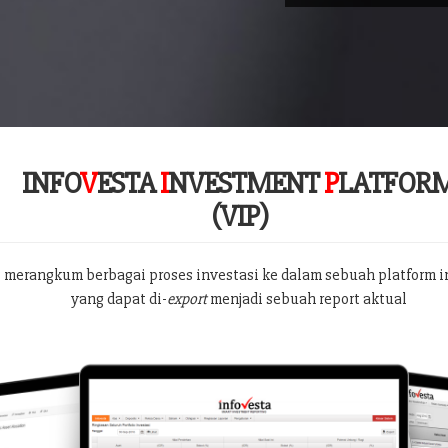
INFO
V
ESTA
I
NVESTMENT
P
LATFOR
(VIP)
 merangkum berbagai proses investasi ke dalam sebuah platform i
yang dapat di-
export
menjadi sebuah report aktual