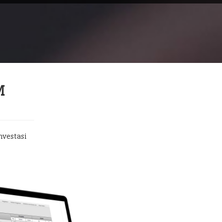
M
nvestasi