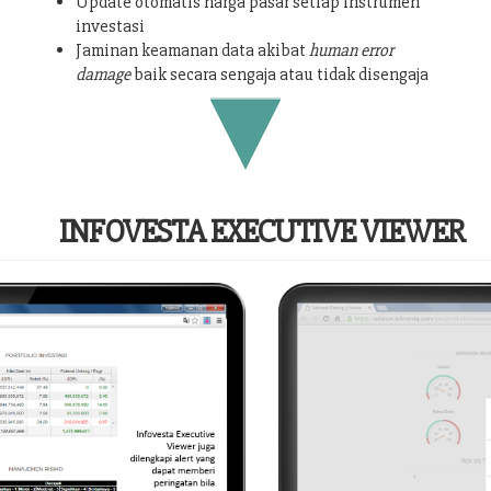
Update otomatis harga pasar setiap instrumen
investasi
Jaminan keamanan data akibat
human error
damage
baik secara sengaja atau tidak disengaja
INFOVESTA EXECUTIVE VIEWER