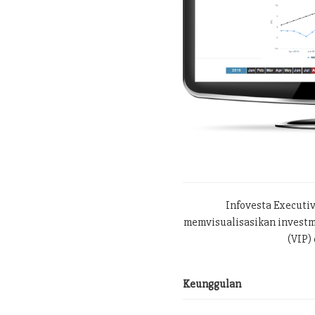
Infovesta Executi
memvisualisasikan investme
(VIP) 
Keunggulan