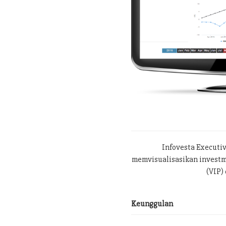
Infovesta Executi
memvisualisasikan investme
(VIP) 
Keunggulan